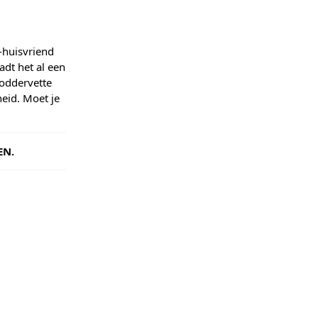
-huisvriend
aadt het al een
oddervette
heid. Moet je
EN.
regular
days. Orders
 your order
ive a tracking
e used to