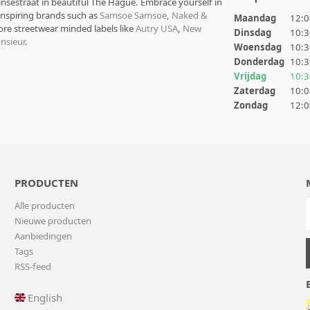
rinsestraat in beautiful The Hague. Embrace yourself in
 inspiring brands such as
Samsoe Samsoe
,
Naked &
Maandag
12:0
ore streetwear minded labels like
Autry USA
,
New
Dinsdag
10:3
nsieur
.
Woensdag
10:3
Donderdag
10:3
Vrijdag
10:3
Zaterdag
10:0
Zondag
12:0
PRODUCTEN
Alle producten
Nieuwe producten
Aanbiedingen
Tags
RSS-feed
English