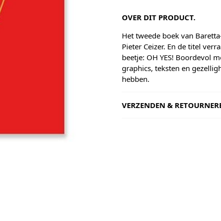
OVER DIT PRODUCT.
Het tweede boek van Baretta
Pieter Ceizer. En de titel verr
beetje: OH YES! Boordevol m
graphics, teksten en gezellig
hebben.
VERZENDEN & RETOURNER
Shipping
Goods will be dispatched on 
working days, monday to fri
are shipped by PostNL. When
leaves our shop you will rece
number via e-mail that can b
track your order.
Returns