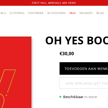
FIRST FALL ARRIVALS ARE HERE!
VALS
CLOTHING
FOOTWEAR
ACCESSORIES
SALE
RELEASES
BLOG
OH YES BO
€30,00
TOEVOEGEN AAN WIN
AAN VERLANGLIJST T
Beschikbaar
in-store