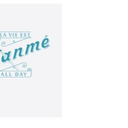
Our returns guarantee entitle
return the product for any r
14 days of having received it
right to open the package an
contents but the product mus
unused. All original packagin
labels etc shall be returned w
product without having bee
with.