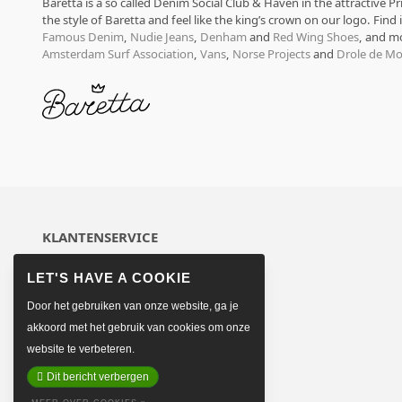
Baretta is a so called Denim Social Club & Haven in the attractive P
the style of Baretta and feel like the king’s crown on our logo. Find
Famous Denim
,
Nudie Jeans
,
Denham
and
Red Wing Shoes
, and m
Amsterdam Surf Association
,
Vans
,
Norse Projects
and
Drole de Mo
KLANTENSERVICE
Over ons
Algemene voorwaarden
Betaalmethoden
Door het gebruiken van onze website, ga je
Verzenden & retourneren
akkoord met het gebruik van cookies om onze
Sitemap
website te verbeteren.
Contact opnemen
Dit bericht verbergen