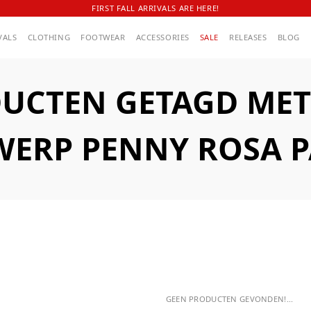
FIRST FALL ARRIVALS ARE HERE!
VALS
CLOTHING
FOOTWEAR
ACCESSORIES
SALE
RELEASES
BLOG
UCTEN GETAGD MET
ERP PENNY ROSA 
GEEN PRODUCTEN GEVONDEN!...