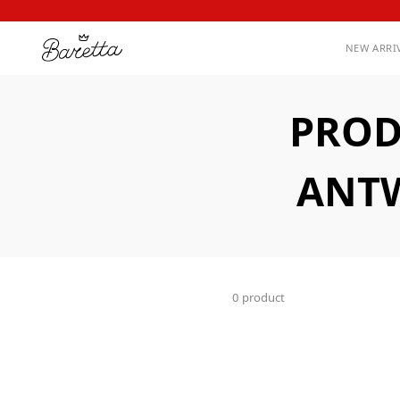
NEW ARRI
PROD
ANTW
0 product