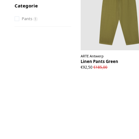
Categorie
Pants
1
ARTE Antwerp
Linen Pants Green
28W
30W
32W
34W
3
€92,50
€185,00