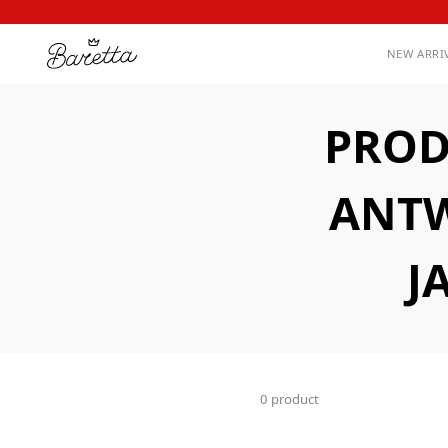
NEW ARRI
PROD
ANTW
J
0 product