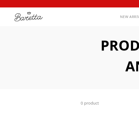
NEW ARRI
PROD
A
0 product