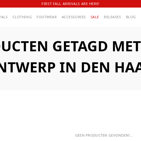
FIRST FALL ARRIVALS ARE HERE!
VALS
CLOTHING
FOOTWEAR
ACCESSORIES
SALE
RELEASES
BLOG
UCTEN GETAGD MET
NTWERP IN DEN HA
GEEN PRODUCTEN GEVONDEN!...