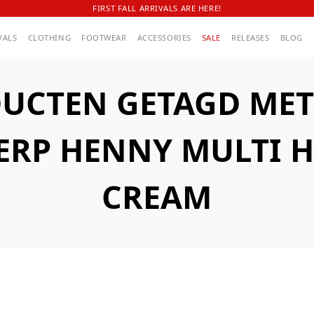
FIRST FALL ARRIVALS ARE HERE!
VALS
CLOTHING
FOOTWEAR
ACCESSORIES
SALE
RELEASES
BLOG
UCTEN GETAGD MET
RP HENNY MULTI 
CREAM