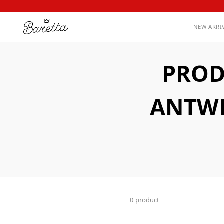
NEW ARRI
PROD
ANTWE
0 product