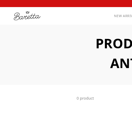
NEW ARRI
PROD
AN
0 product