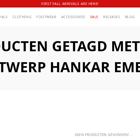
FIRST FALL ARRIVALS ARE HERE!
VALS
CLOTHING
FOOTWEAR
ACCESSORIES
SALE
RELEASES
BLOG
UCTEN GETAGD MET
TWERP HANKAR EM
GEEN PRODUCTEN GEVONDEN!...