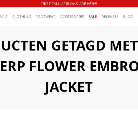
FIRST FALL ARRIVALS ARE HERE!
VALS
CLOTHING
FOOTWEAR
ACCESSORIES
SALE
RELEASES
BLOG
UCTEN GETAGD MET
ERP FLOWER EMBRO
JACKET