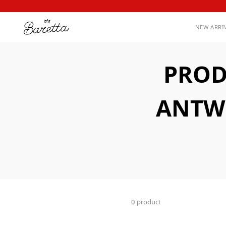
NEW ARRI
PROD
ANTW
0 product