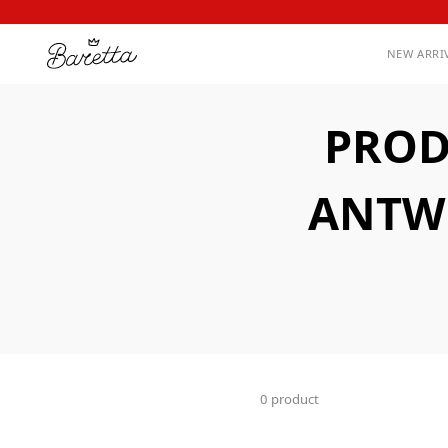
NEW ARRI
PROD
ANTW
0 product