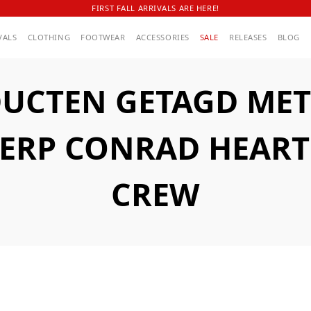
FIRST FALL ARRIVALS ARE HERE!
VALS
CLOTHING
FOOTWEAR
ACCESSORIES
SALE
RELEASES
BLOG
UCTEN GETAGD MET
ERP CONRAD HEART
CREW