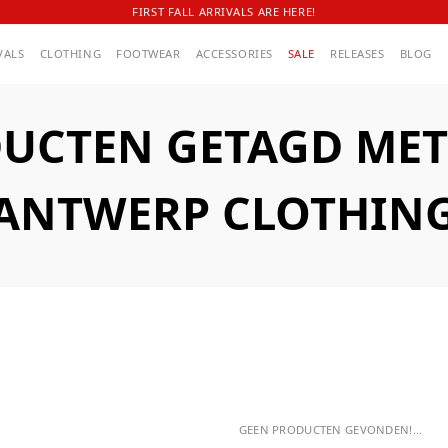
FIRST FALL ARRIVALS ARE HERE!
VALS
CLOTHING
FOOTWEAR
ACCESSORIES
SALE
RELEASES
BLOG
UCTEN GETAGD MET
ANTWERP CLOTHIN
GEEN PRODUCTEN GEVONDEN!...