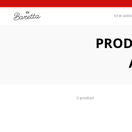
NEW ARRI
PROD
0 product