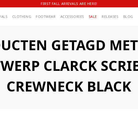
FIRST FALL ARRIVALS ARE HERE!
VALS
CLOTHING
FOOTWEAR
ACCESSORIES
SALE
RELEASES
BLOG
UCTEN GETAGD MET
WERP CLARCK SCRI
CREWNECK BLACK