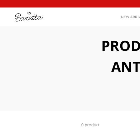
NEW ARRI
PROD
ANT
0 product