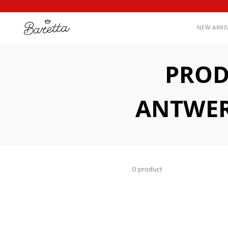
NEW ARRI
PROD
ANTWER
0 product