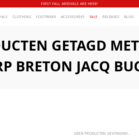
FIRST FALL ARRIVALS ARE HERE!
VALS
CLOTHING
FOOTWEAR
ACCESSORIES
SALE
RELEASES
BLOG
UCTEN GETAGD MET
P BRETON JACQ BU
GEEN PRODUCTEN GEVONDEN!...