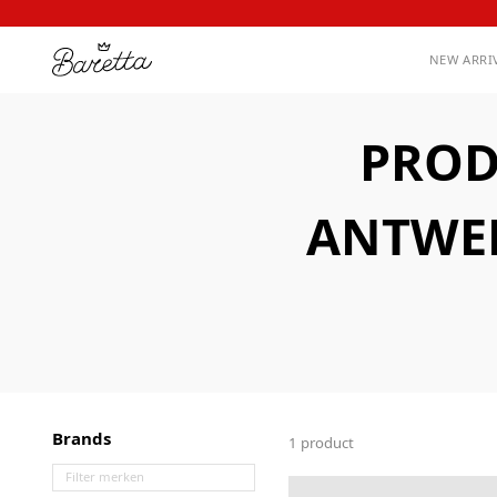
NEW ARRI
PROD
ANTWER
Brands
1 product