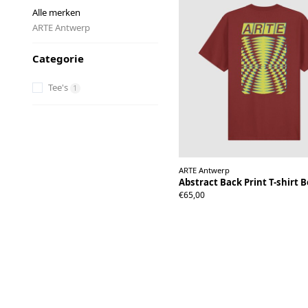
Alle merken
ARTE Antwerp
Categorie
Tee's
1
ARTE Antwerp
Abstract Back Print T-shirt 
S
M
L
XL
XXL
€65,00