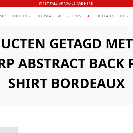
FIRST FALL ARRIVALS ARE HERE!
VALS
CLOTHING
FOOTWEAR
ACCESSORIES
SALE
RELEASES
BLOG
UCTEN GETAGD MET
P ABSTRACT BACK P
SHIRT BORDEAUX