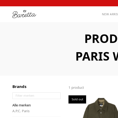
NEW ARRI
PROD
PARIS
Brands
1 product
Sold out
Alle merken
A.P.C. Paris