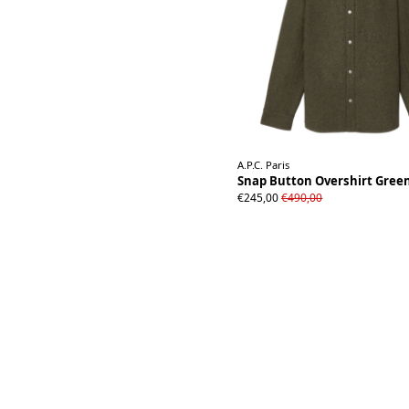
A.P.C. Paris
Snap Button Overshirt Gree
S
M
L
XL
XXL
€245,00
€490,00