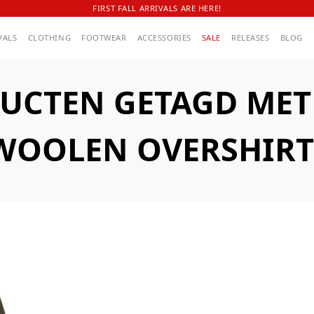
FIRST FALL ARRIVALS ARE HERE!
VALS
CLOTHING
FOOTWEAR
ACCESSORIES
SALE
RELEASES
BLOG
UCTEN GETAGD MET A
 WOOLEN OVERSHIRT