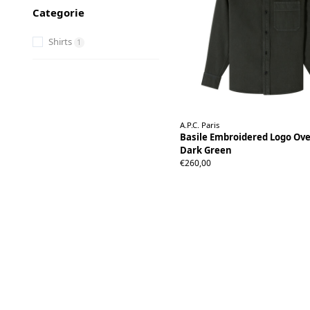
Categorie
Shirts
1
A.P.C. Paris
Basile Embroidered Logo Ove
Dark Green
XS
S
M
L
XL
XXL
€260,00