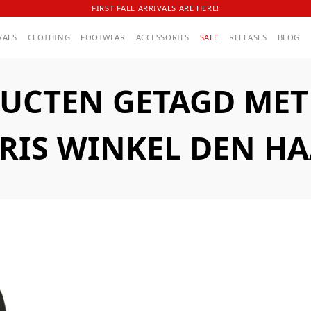
FIRST FALL ARRIVALS ARE HERE!
VALS
CLOTHING
FOOTWEAR
ACCESSORIES
SALE
RELEASES
BLOG
UCTEN GETAGD MET A
RIS WINKEL DEN H