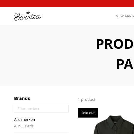
NEW ARRI
PROD
PA
Brands
1 product
Sold out
Alle merken
A.P.C. Paris