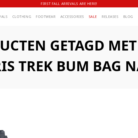
FIRST FALL ARRIVALS ARE HERE!
VALS
CLOTHING
FOOTWEAR
ACCESSORIES
SALE
RELEASES
BLOG
UCTEN GETAGD MET A
IS TREK BUM BAG 