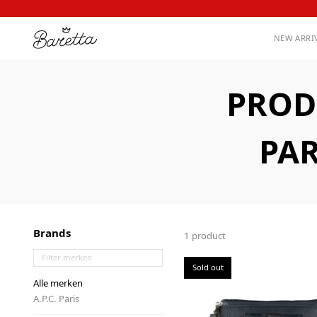
NEW ARRI
PROD
PAR
Brands
1 product
Sold out
Alle merken
A.P.C. Paris