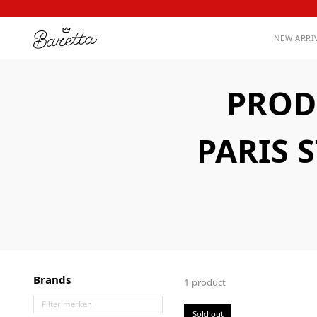
NEW ARRI
PROD
PARIS 
Brands
1 product
Sold out