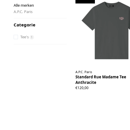
Alle merken
A.P.C. Paris
Categorie
Tee's
1
A.P.C. Paris
Standard Rue Madame Tee
Anthracite
XS
S
M
L
XL
XXL
€120,00