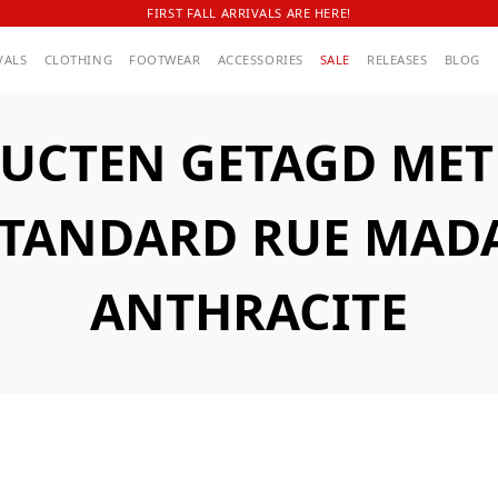
FIRST FALL ARRIVALS ARE HERE!
VALS
CLOTHING
FOOTWEAR
ACCESSORIES
SALE
RELEASES
BLOG
UCTEN GETAGD MET A
STANDARD RUE MAD
ANTHRACITE