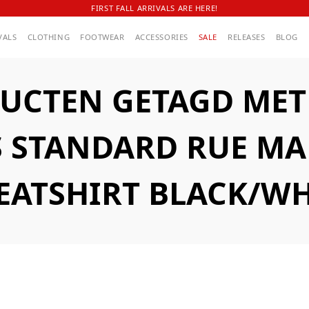
FIRST FALL ARRIVALS ARE HERE!
VALS
CLOTHING
FOOTWEAR
ACCESSORIES
SALE
RELEASES
BLOG
UCTEN GETAGD MET A
S STANDARD RUE M
EATSHIRT BLACK/WH