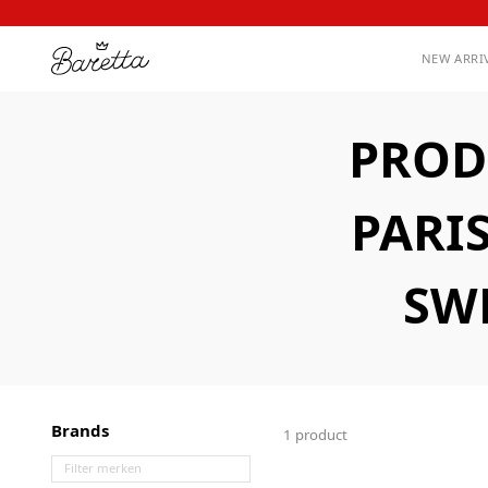
NEW ARRI
PROD
PARI
SW
Brands
1 product