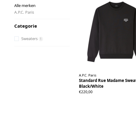
Alle merken
A.P.C. Paris
Categorie
Sweaters
1
A.P.C. Paris
Standard Rue Madame Sweat
Black/White
XS
S
M
L
XL
XXL
€220,00