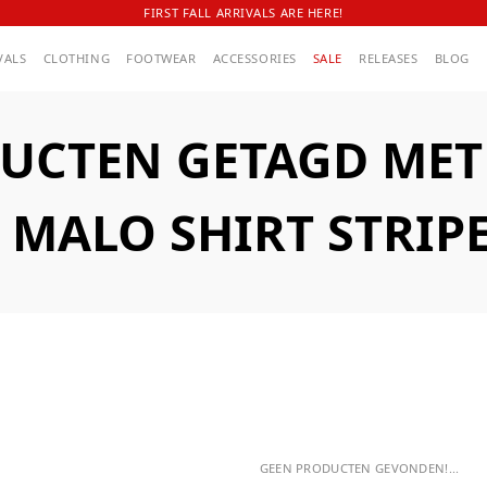
FIRST FALL ARRIVALS ARE HERE!
VALS
CLOTHING
FOOTWEAR
ACCESSORIES
SALE
RELEASES
BLOG
UCTEN GETAGD MET A
 MALO SHIRT STRIP
GEEN PRODUCTEN GEVONDEN!...