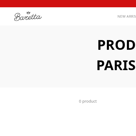
NEW ARRI
PROD
PARIS
0 product