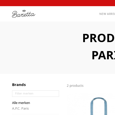
NEW ARRI
PROD
PAR
Brands
2 products
Alle merken
A.P.C. Paris