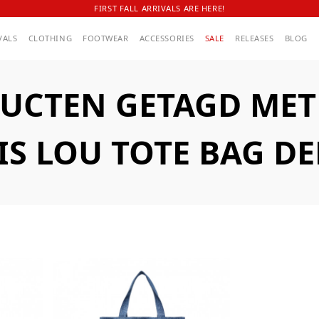
FIRST FALL ARRIVALS ARE HERE!
VALS
CLOTHING
FOOTWEAR
ACCESSORIES
SALE
RELEASES
BLOG
UCTEN GETAGD MET A
IS LOU TOTE BAG D