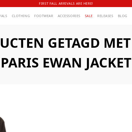
FIRST FALL ARRIVALS ARE HERE!
VALS
CLOTHING
FOOTWEAR
ACCESSORIES
SALE
RELEASES
BLOG
UCTEN GETAGD MET A
PARIS EWAN JACKET