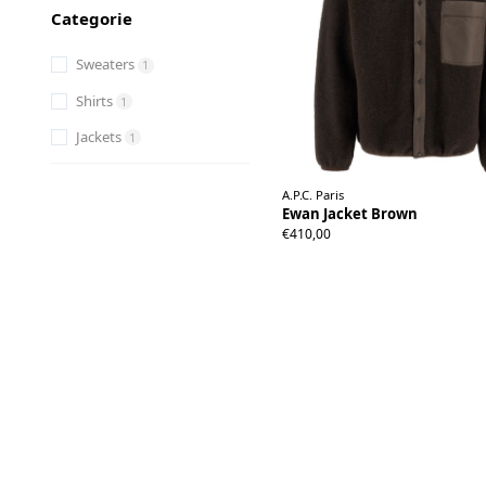
Categorie
Sweaters
1
Shirts
1
Jackets
1
A.P.C. Paris
Ewan Jacket Brown
XS
S
M
L
XL
XXL
€410,00