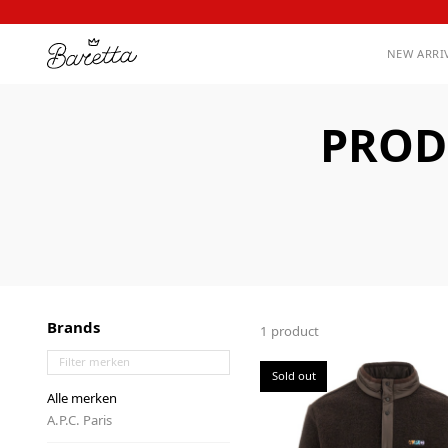
NEW ARRI
PROD
Brands
1 product
Sold out
Alle merken
A.P.C. Paris