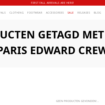
FIRST FALL ARRIVALS ARE HERE!
VALS
CLOTHING
FOOTWEAR
ACCESSORIES
SALE
RELEASES
BLOG
UCTEN GETAGD MET A
PARIS EDWARD CRE
GEEN PRODUCTEN GEVONDEN!...