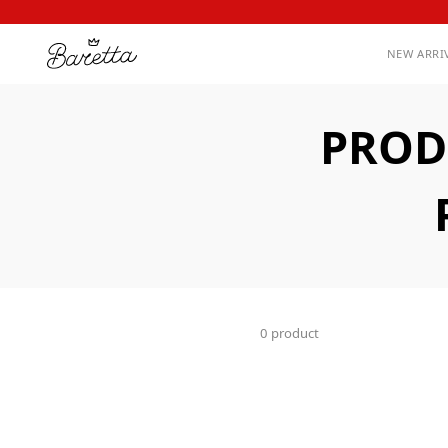
NEW ARRI
PROD
0 product