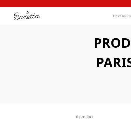
NEW ARRI
PROD
PARI
0 product