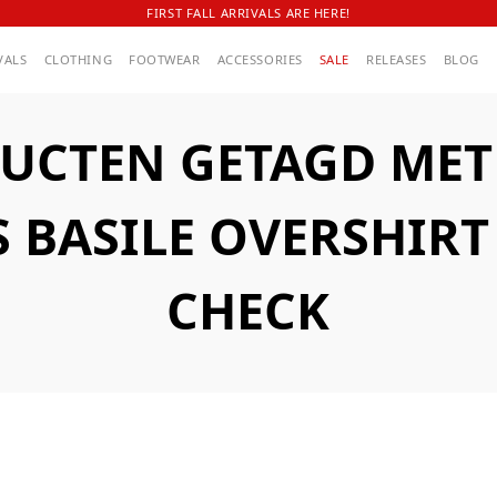
FIRST FALL ARRIVALS ARE HERE!
VALS
CLOTHING
FOOTWEAR
ACCESSORIES
SALE
RELEASES
BLOG
UCTEN GETAGD MET A
S BASILE OVERSHIRT
CHECK