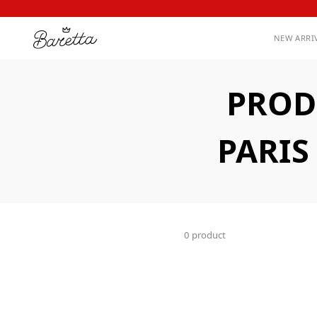
NEW ARRI
PROD
PARIS
0 product