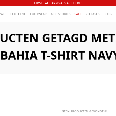
FIRST FALL ARRIVALS ARE HERE!
VALS
CLOTHING
FOOTWEAR
ACCESSORIES
SALE
RELEASES
BLOG
UCTEN GETAGD MET A
 BAHIA T-SHIRT NAV
GEEN PRODUCTEN GEVONDEN!...