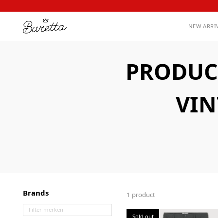
NEW ARRI
PRODUC
VIN
Brands
1 product
Sold out