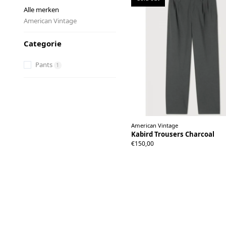
Alle merken
American Vintage
Categorie
Pants
1
American Vintage
Kabird Trousers Charcoal
XS
S
M
L
XL
XXL
€150,00