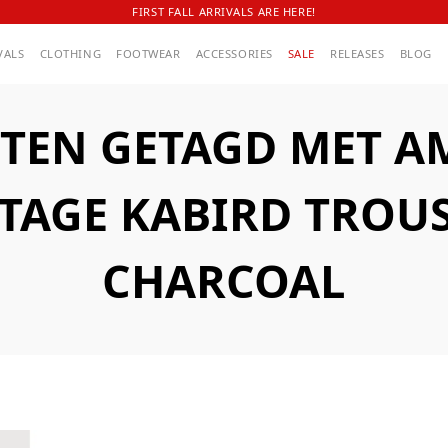
FIRST FALL ARRIVALS ARE HERE!
VALS
CLOTHING
FOOTWEAR
ACCESSORIES
SALE
RELEASES
BLOG
TEN GETAGD MET A
TAGE KABIRD TROU
CHARCOAL