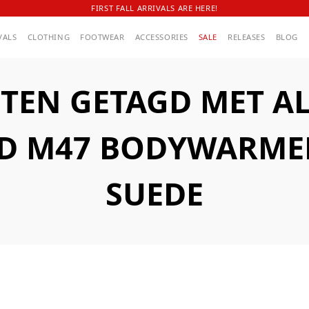
FIRST FALL ARRIVALS ARE HERE!
VALS
CLOTHING
FOOTWEAR
ACCESSORIES
SALE
RELEASES
BLOG
TEN GETAGD MET AL
D M47 BODYWARME
SUEDE