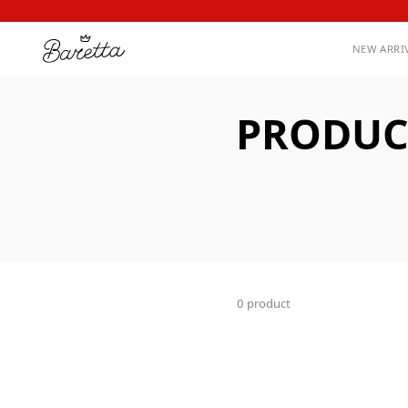
NEW ARRI
PRODUC
0 product