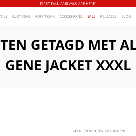
FIRST FALL ARRIVALS ARE HERE!
VALS
CLOTHING
FOOTWEAR
ACCESSORIES
SALE
RELEASES
BLOG
TEN GETAGD MET AL
GENE JACKET XXXL
GEEN PRODUCTEN GEVONDEN!...