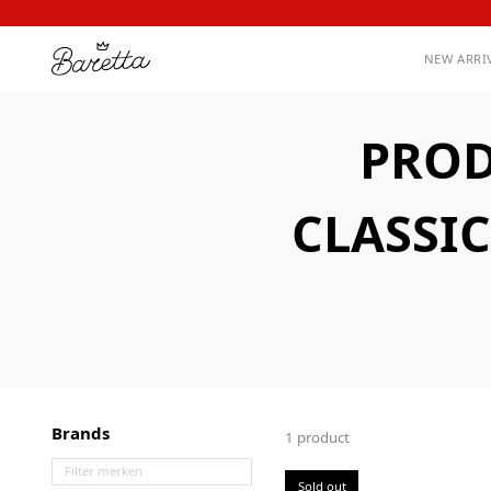
NEW ARRI
PROD
CLASSI
Brands
1 product
Sold out