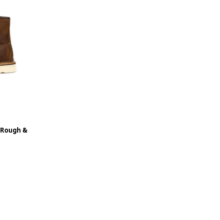
r Rough &
43.5
44