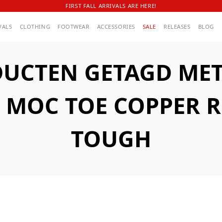
FIRST FALL ARRIVALS ARE HERE!
VALS
CLOTHING
FOOTWEAR
ACCESSORIES
SALE
RELEASES
BLOG
UCTEN GETAGD MET
C MOC TOE COPPER 
TOUGH