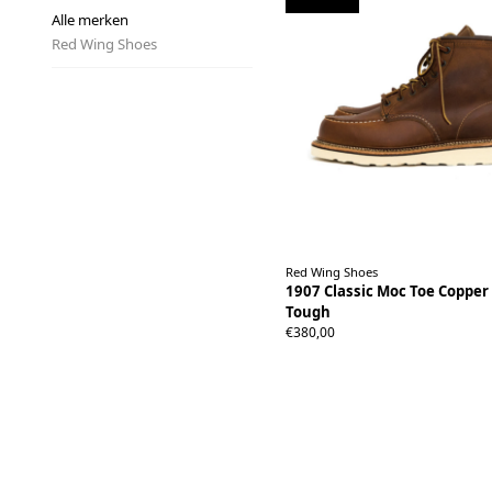
Alle merken
Red Wing Shoes
Red Wing Shoes
1907 Classic Moc Toe Coppe
40
40.5
41
41.5
42
42.5
43
Tough
44.5
45
46
€380,00